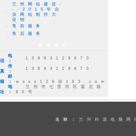
兰州网站建设-
--2015年企
·
业网站制作大
促销
售前服务
·
售后服务
·
联系我们
电
13893129673
话：
传
13893129673
真：
邮
箱：
wsxs126@163.com
地
兰州市七里河区宴北路
址：
80号
名称：
兰州科源电