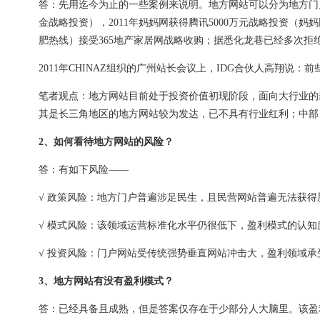
答：先用迄今为止的一些案例来说明。地方网站可以分为地方门户
金战略投资），2011年妈妈网获得腾讯5000万元战略投资（妈
肥热线）接受365地产家居网战略收购；据悉化龙巷已经多次拒
2011年CHINAZ组织的广州站长会议上，IDG合伙人高翔
笔者观点：地方网站目前处于投资价值初现阶段，面向大行业的
其是长三角地区的地方网站较为发达，已不具有行业红利；中部
2、如何看待地方网站的风险？
答：有如下风险——
√ 政策风险：地方门户普遍涉足民生，且民营网站普遍无法获得
√ 模式风险：该领域运营标准化水平仍很低下，盈利模式的认
√ 投资风险：门户网站受传统强势垂直网站冲击大，盈利领域
3、地方网站有没有盈利模式？
答：已经具备且成熟，但是答案仅存在于少部分人大脑里。该盈