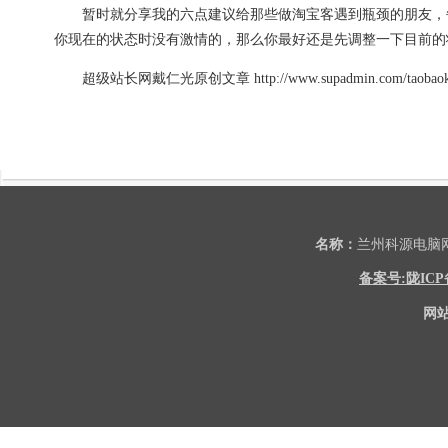
暂时就分享我的六点建议给那些做淘宝客遇到瓶颈的朋友，每
你现在的状态时没有激情的，那么你最好还是先调整一下目前的
超级站长网戴仁光原创文章 http://www.supadmin.com/ta
名称：
兰州科源电
备案号:陇ICP备2
网