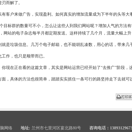
迎刃而解了。
有客户来做广告，实现盈利。如何真实的增加流量成为下半年的头等大
目标群的数量可不小，怎么让这些人到我们网站呢？增加人气的方法有
箱，网站的电子杂志每半月都定期发送。这样持续了几个月，流量大幅上升
就是垃圾信息。几万个电子邮箱，也不能胡乱凑数，用心的话，带来几
工作，也只是顺带而已。
现在正在看的这篇文章，其实是网站运营已经开始了“去推广”阶段，
面，具体的方法也很简单，踏踏实实抓住一条可行的路坚持走下去就可
电脑网络
地址:
兰州市七里河区宴北路80号
咨询电话：1389312967